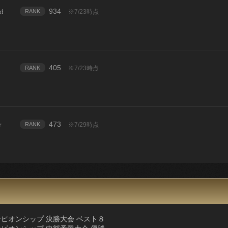
934
d
RANK
※7/23時点
405
RANK
※7/23時点
473
r
RANK
※7/29時点
ンピオンシップ 決勝大会 ベスト８