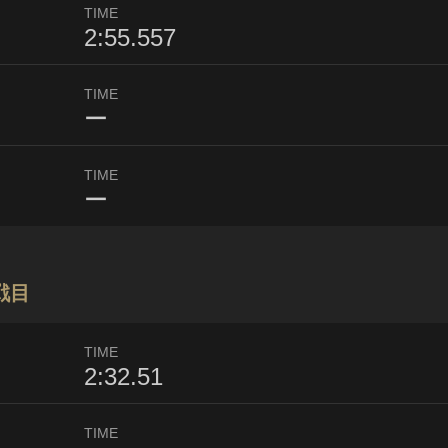
TIME
2:55.557
TIME
ー
TIME
ー
戦目
TIME
2:32.51
TIME