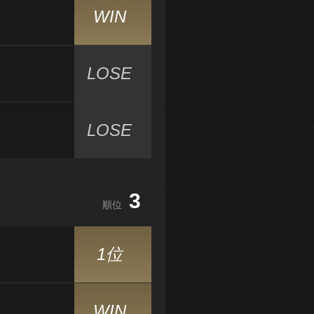
WIN
LOSE
LOSE
3
順位
1位
WIN