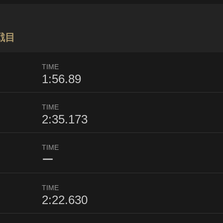
戦目
TIME
1:56.89
TIME
2:35.173
TIME
ー
TIME
2:22.630