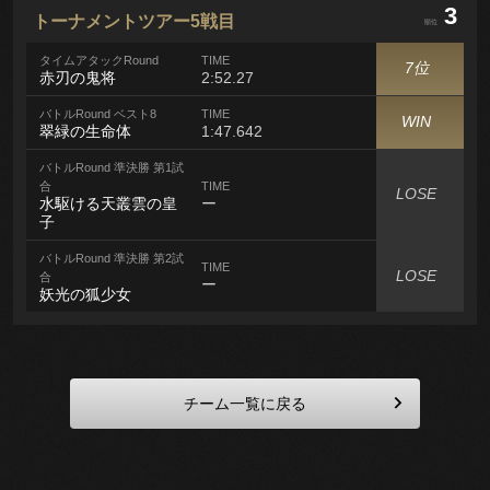
3
トーナメントツアー5戦目
順位
タイムアタックRound
TIME
7位
赤刃の鬼将
2:52.27
バトルRound ベスト8
TIME
WIN
翠緑の生命体
1:47.642
バトルRound 準決勝 第1試
合
TIME
LOSE
水駆ける天叢雲の皇
ー
子
バトルRound 準決勝 第2試
TIME
LOSE
合
ー
妖光の狐少女
keyboard_arrow_right
チーム一覧に戻る