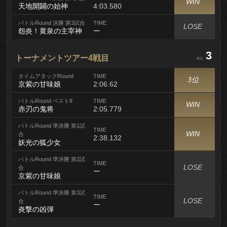
WIN
天地開闢の始神
4:03.580
バトルRound 決勝 第3試合
TIME
LOSE
怨炎！黄泉の主宰神
ー
3
トーナメントツアー4戦目
順位
タイムアタックRound
TIME
3位
京紫の甘味娘
2:06.62
バトルRound ベスト8
TIME
WIN
赤刃の鬼将
2:05.779
バトルRound 準決勝 第1試
TIME
WIN
合
2:38.132
妖光の狐少女
バトルRound 準決勝 第2試
TIME
LOSE
合
ー
京紫の甘味娘
バトルRound 準決勝 第3試
TIME
LOSE
合
ー
炎撃の凶弾