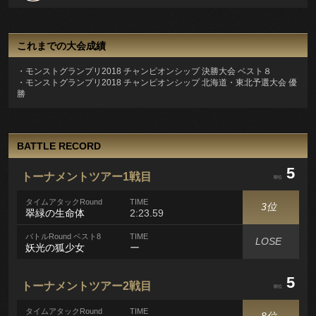
これまでの大会成績
・モンストグランプリ2018 チャンピオンシップ 決勝大会 ベスト８
・モンストグランプリ2018 チャンピオンシップ 北海道・東北予選大会 優
勝
BATTLE RECORD
5
トーナメントツアー1戦目
順位
タイムアタックRound
TIME
3位
翠緑の生命体
2:23.59
バトルRound ベスト8
TIME
LOSE
妖光の狐少女
ー
5
トーナメントツアー2戦目
順位
タイムアタックRound
TIME
8位