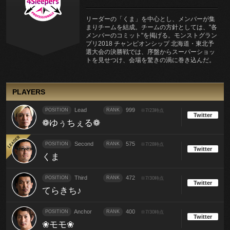
リーダーの「くま」を中心とし、メンバーが集
まりチームを結成。チームの方針としては、"各
メンバーのコミット"を掲げる。モンストグラン
プリ2018 チャンピオンシップ 北海道・東北予
選大会の決勝戦では、序盤からスーパーショッ
トを見せつけ、会場を驚きの渦に巻き込んだ。
PLAYERS
Lead
999
POSITION
RANK
※7/23時点
Twitter
❁ゆぅちぇる❁
Second
575
POSITION
RANK
※7/28時点
Twitter
くま
Third
472
POSITION
RANK
※7/30時点
Twitter
てらきち♪
Anchor
400
POSITION
RANK
※7/30時点
Twitter
❀モモ❀