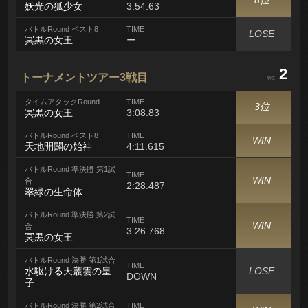
妖光の狐少女
3:54.63
バトルRound ベスト8
TIME
LOSE
冥黒の女王
ー
2
トーナメントツアー3戦目
順位
タイムアタックRound
TIME
3位
冥黒の女王
3:08.83
バトルRound ベスト8
TIME
WIN
天地開闢の始神
4:11.615
バトルRound 準決勝 第1試
TIME
WIN
合
2:28.487
翠緑の生命体
バトルRound 準決勝 第2試
TIME
WIN
合
3:26.768
冥黒の女王
バトルRound 決勝 第1試合
TIME
水駆ける天叢雲の皇
LOSE
DOWN
子
バトルRound 決勝 第2試合
TIME