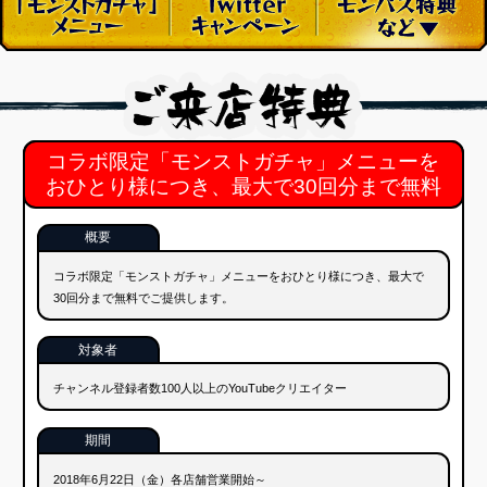
コラボ限定「モンストガチャ」メニューを
おひとり様につき、最大で30回分まで無料
概要
コラボ限定「モンストガチャ」メニューをおひとり様につき、最大で
30回分まで無料でご提供します。
対象者
チャンネル登録者数100人以上のYouTubeクリエイター
期間
2018年6月22日（金）各店舗営業開始～
2018年
7月22日（日）23：59
→
7月6日（金）23：59
YouTubeの仕様変更に伴い、キャンペーン期間を短縮させていただくこととなりまし
た。
特典を受ける方法
ご注文の前に、店員さんに“YouTubeマイチャンネル画面”をご提示くだ
さい。
チャンネル登録者数100人以上の方に「モンストガチャ」メニュ
ー専用のタブレット端末をお持ちします。