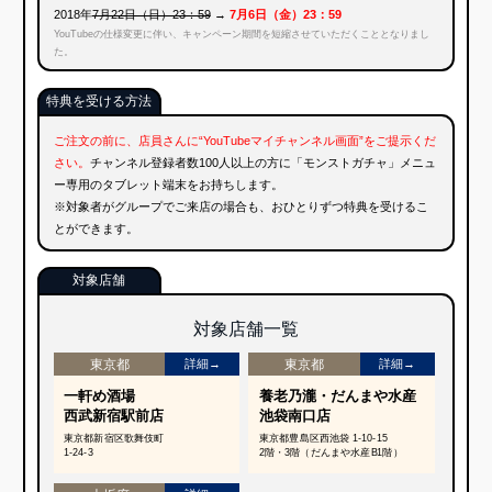
※対象者がグループでご来店の場合も、おひとりずつ特典を受けるこ
とができます。
対象店舗
対象店舗一覧
東京都
詳細→
東京都
詳細→
一軒め酒場
養老乃瀧・だんまや水産
西武新宿駅前店
池袋南口店
東京都新宿区歌舞伎町
東京都豊島区西池袋 1-10-15
1-24-3
2階・3階（だんまや水産B1階）
大坂府
詳細→
一軒め酒場
道頓堀店
大阪府大阪市中央区難波
1-7-10 難波泉ビル 2・3階
動画を投稿するだけ！！
抽選で3名様に
「GARMIN VIRB 360」プレゼント！