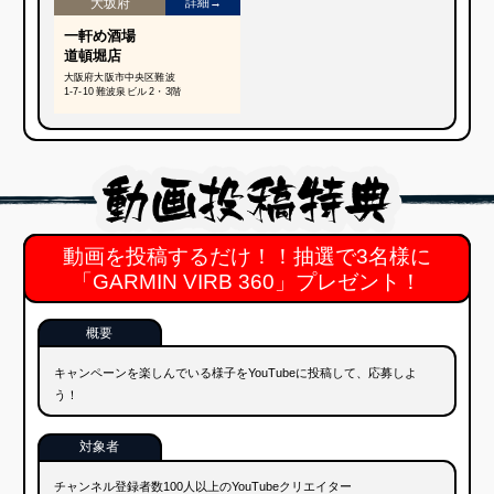
概要
キャンペーンを楽しんでいる様子をYouTubeに投稿して、応募しよ
う！
対象者
チャンネル登録者数100人以上のYouTubeクリエイター
期間
2018年6月22日（金）各店舗営業開始～
2018年
7月22日（日）23：59
→
7月6日（金）23：59
YouTubeの仕様変更に伴い、キャンペーン期間を短縮させていただくこととなりまし
た。
賞品
360°全天球カメラ
「GARMIN VIRB 360」 3名様