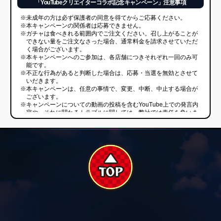
議などを申し立てないものとします。
※ネットワークの不具合、コンピューターウィルスの影響およびサ
ーバーへの不正アクセスなど弊社の支配が及ばない事態およびそ
れに関連して生じた応募者の損害などについて、弊社は一切の責
任を負わないものとします。
※本キャンペーンに起因して生じる損害につき、弊社に故意または
重過失がある場合を除き、弊社は一切の責任を負わないものとし
ます。
『最大で30回分が無料！？ 豪華来店特典』へのご参加に際しての
注意事項
※店頭ではYouTubeのアプリもしくはブラウザ画面を開いた状態で
ご提示ください。ご提示いただいたYouTubeマイチャンネル画面
が、スクリーンショット画像の場合はキャンペーンの対象外とな
ります。
『動画を投稿するだけ！！抽選で3名様に360°全天球カメラ
「GARMIN VIRB 360」プレゼント！』へのご参加に際しての注意
事項
※非公開YouTubeアカウントからの投稿は無効とさせていただきま
す。
※非公開、公開範囲が限定された動画は無効とさせていただきま
す。また、YouTube以外の動画サイトにアップした動画は応募対
象外となります。
※応募期間中に動画を投稿した応募者からランダムに当選を決定し
ます。
※1チャンネルから複数の動画を投稿された場合でも、応募権利は1
回のみとなります。
Apple および Apple ロゴは米国その他の国で登録されたApple Inc. の商標です。
※応募期間経過前に動画を削除した場合は応募が無効となる場合が
App Store は Apple Inc. のサービスマークです。
あります。
Google Play および Google Playロゴは、Google LLCの商標です。
※賞品の発送は2018年8月中旬から下旬を予定しております。な
お、日本国外へ発送はできませんのでご了承ください。