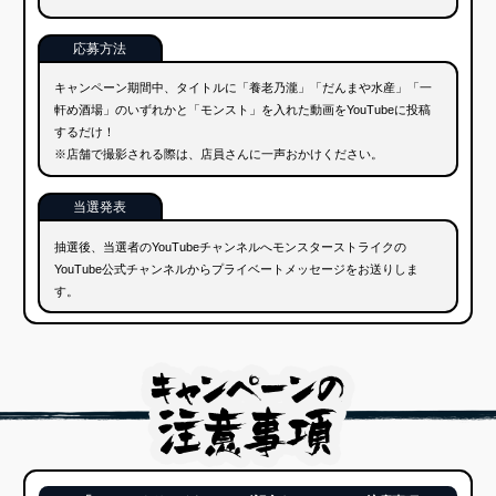
「YouTubeクリエイターコラボ記念キャンペーン」注意事項
※未成年の方は必ず保護者の同意を得てからご応募ください。
※本キャンペーンの関係者は応募できません。
※ガチャは食べきれる範囲内でご注文ください。召し上がることが
できない量をご注文なさった場合、通常料金を請求させていただ
く場合がございます。
※本キャンペーンへのご参加は、各店舗につきそれぞれ一回のみ可
能です。
※不正な行為があると判断した場合は、応募・当選を無効とさせて
いだきます。
※本キャンペーンは、任意の事情で、変更、中断、中止する場合が
ございます。
※キャンペーンについての動画の投稿を含むYouTube上での発言内
容や、それに関わるトラブルに関しては、弊社では責任を負いま
せん。またYouTubeおよび関連するアプリケーションの動作環境
により発生するキャンペーンの中断または中止によって生じるい
かなる損害についても、弊社が責任を負うものではありません。
※個人情報とは、本キャンペーンにおいて、弊社が取得する応募者
個人を特定できる情報を指します。弊社は、これらの個人情報を
本キャンペーン以外のその他の目的に使用したり、第三者に開
示・提供することはありません。応募者の個人情報を、法令など
により開示を求められた場合を除き、応募者の同意なしに業務委
託先以外の第三者に開示、提供することはありません。応募者の
個人情報は、弊社のプライバシーポリシーに従って適切に取り扱
います。（プライバシーポリシー：
https://mixi.co.jp/privacy/
）
※本キャンペーンへの応募に関し、応募者と第三者との間に紛争が
生じた場合、応募者は自らの責任と費用負担によりその紛争を解
決し、弊社に一切損害を与えないものとします。
※弊社が必要と判断した場合、本応募規約などを自由に変更できる
ものとし、本キャンペーンの適正な運用を確保するために必要な
あらゆる対応をとることができるものとします。応募者は本キャ
ンペーンの運営方法に従うものとし、その運営方法に対し一切異