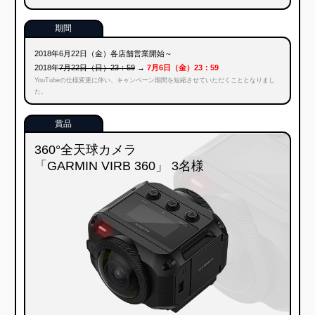
応募方法
キャンペーン期間中、タイトルに「養老乃瀧」「だんまや水産」「一
軒め酒場」のいずれかと「モンスト」を入れた動画をYouTubeに投稿
するだけ！
※店舗で撮影される際は、店員さんに一声おかけください。
当選発表
抽選後、当選者のYouTubeチャンネルへモンスターストライクの
YouTube公式チャンネルからプライベートメッセージをお送りしま
す。