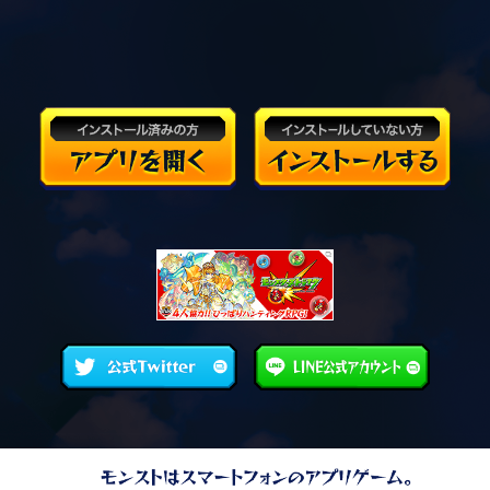
※賞品の再発送はできません。賞品が何らかの事情により返送され
た場合は、当選を無効とさせていただきます。
※応募期間終了後、当選者には賞品の発送に当たり、モンスタース
トライクのYouTube公式チャンネルからプライベートメッセージ
をお送りし、発送先の情報を入力していただきます。YouTubeの
プライベートメッセージが通知されるよう設定をお願いします。
尚、発送先情報を所定の期日までにご連絡いただけない場合は、
当選を無効とさせていただきます。
※落選のご連絡は致しかねますのでご了承下さい。
※当選の権利は当選者ご本人のみに限り、家族・友人等第三者への
譲渡、転売、換金はできません。
※賞品は予告なく変更となる場合がございますので、あらかじめご
了承ください。
運営会社について
プライバシーポリシー
お問い合わせ
©YORONOTAKI
©XFLAG